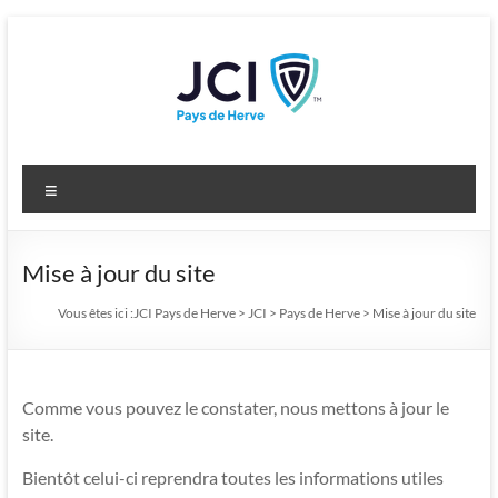
Aller
au
contenu
JCI Pays de Herve
Developing leaders for a changing world
Menu
Mise à jour du site
Vous êtes ici :
JCI Pays de Herve
>
JCI
>
Pays de Herve
>
Mise à jour du site
Comme vous pouvez le constater, nous mettons à jour le
site.
Bientôt celui-ci reprendra toutes les informations utiles