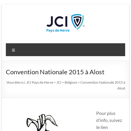
Aller
au
contenu
JCI Pays de Herve
Developing leaders for a changing world
Menu
Convention Nationale 2015 à Alost
Vous êtes ici :
JCI Pays de Herve
>
JCI
>
Belgium
>
Convention Nationale 2015 à
Alost
Pour plus
d’info, suivez
le lien