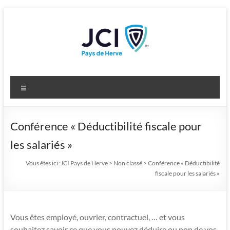
Aller
au
contenu
JCI Pays de Herve
Developing leaders for a changing world
Menu
Conférence « Déductibilité fiscale pour
les salariés »
Vous êtes ici :
JCI Pays de Herve
>
Non classé
>
Conférence « Déductibilité
fiscale pour les salariés »
Vous êtes employé, ouvrier, contractuel, … et vous
souhaitez savoir ce que vous pouvez déduire ou non de vos