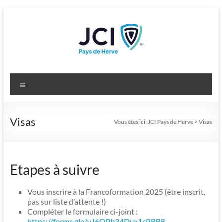
Aller
au
contenu
JCI Pays de Herve
Developing leaders for a changing world
Menu
Visas
Vous êtes ici :
JCI Pays de Herve
>
Visas
Etapes à suivre
Vous inscrire à la Francoformation 2025 (être inscrit,
pas sur liste d’attente !)
Compléter le formulaire ci-joint :
https://forms.gle/vJ6QPb34Dyx1cPRB8