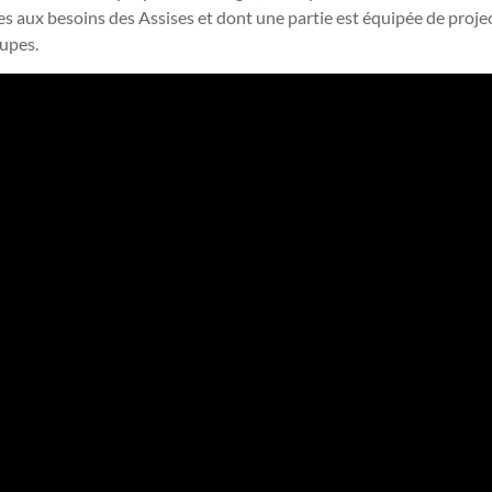
 aux besoins des Assises et dont une partie est équipée de project
oupes.