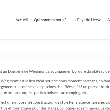
Herve
ing world
Accueil
Qui sommes nous ?
Le Pays de Herve
A
ont au Domaine de Wégimont à Soumage, en bordure du plateau de
 Wégimont est le lieu idéal pour de bons moment partagés, en famill
nt, un complexe de piscines chauffées à 26°, un parc de loisirs (c
, un arboretum, des parties boisées, un camping, etc.
est une imposante construction de style Renaissance mosane. Conv
rtive et touristique pour des stages, colloques et séminaires. Le c